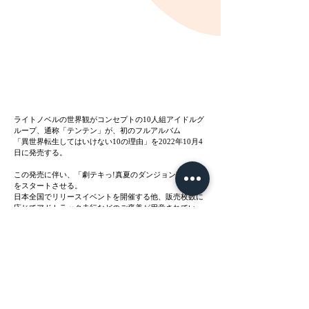
ライトノベルの世界観がコンセプトの10人組アイドルグ
ループ、通称「テンテン」が、初のフルアルバム
「異世界転生してはいけない10の理由」を2022年10月4
日に発売する。
この発売に伴い、「劇テキっ!真夏のダンジョン攻略中」
をスタートさせる。
日本全国でリリースイベントを開催する他、販売枚数に
応じてアドトラック走行などのご褒美が用意されてい
る。
点染テンセイ少女。史上、最も熱い夏が始まる！
Previous
Next