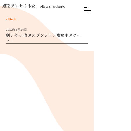
点染テンセイ少女。
official website
< Back
2022年6月16日
劇テキっ!真夏のダンジョン攻略中スター
ト！