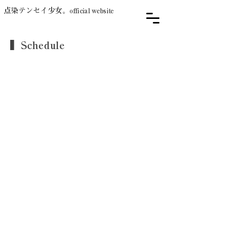
点染テンセイ少女。
official website
▍Schedule