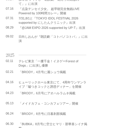
て」』に出演
07.16
『点染テンセイ少女。 超早朝完全無銭LIVE
Powered by 100時間カレー』開催
07.31
7/31,8/1と『TOKYO IDOL FESTIVAL 2026
supported by にしたんクリニック』出演
08.29
『@JAM EXPO 2026 supported by UP-T』出演
09.02
日向しおんが『朗読劇「コトバノコトバ」』に出
演
2025
02.11
テレビ東京「一攫千金！イヌゲーForest of
Dogs」に出演し優勝
02.21
「BRODY」4月号に麗シュウ掲載
04.16
ヒューリックホール東京にて、4周年ワンマンラ
イブ「嘘つきコックと誘惑ディナー」を開催
04.23
「BRODY」6月号にアオハルラムネ掲載
05.13
「メイドカフェ・コンカフェツアー」開催
06.24
「BRODY」8月号に日暮刹那掲載
06.30
「BUBKA」8月号に空士ヒマリ・那華喜シイナ掲