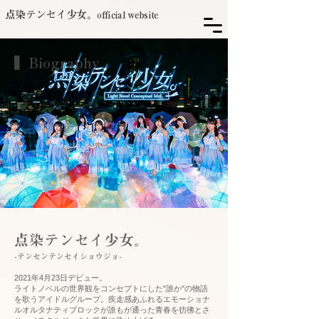
点染テンセイ少女。
official website
▍Biography
点染テンセイ少女。
-テンセンテンセイショウジョ-
2021年4月23日デビュー。
ライトノベルの世界観をコンセプトにした"誰か"の物語
を歌うアイドルグループ。疾走感あふれるエモーショナ
ルオルタナティブロックが誰もが通った青春を彷彿とさ