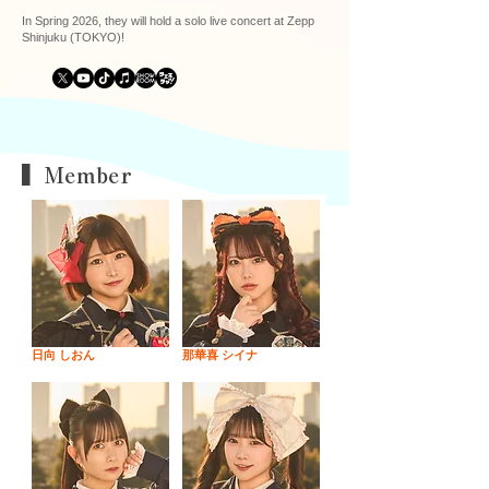
In Spring 2026, they will hold a solo live concert at Zepp
Shinjuku (TOKYO)!
▍Member
日向 しおん
那華喜 シイナ