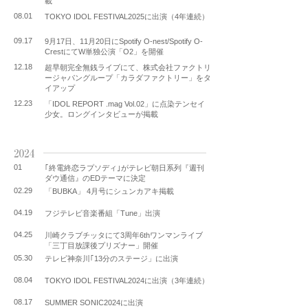
載
08.01
TOKYO IDOL FESTIVAL2025に出演（4年連続）
09.17
9月17日、11月20日にSpotify O-nest/Spotify O-
CrestにてW単独公演「O2」を開催
12.18
超早朝完全無銭ライブにて、株式会社ファクトリ
ージャパングループ「カラダファクトリー」をタ
イアップ
12.23
「IDOL REPORT .mag Vol.02」に点染テンセイ
少女。ロングインタビューが掲載
2024
01
｢終電終恋ラプソディ｣がテレビ朝日系列『週刊
ダウ通信』のEDテーマに決定
02.29
「BUBKA」 4月号にシュンカアキ掲載
04.19
フジテレビ音楽番組「Tune」出演
04.25
川崎クラブチッタにて3周年6thワンマンライブ
「三丁目放課後プリズナー」開催
05.30
テレビ神奈川｢13分のステージ」に出演
08.04
TOKYO IDOL FESTIVAL2024に出演（3年連続）
08.17
SUMMER SONIC2024に出演