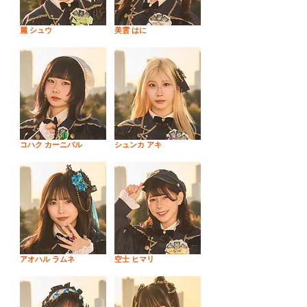
麗 シュウ
美雲 はに
コハク カーニバル
シュンカ アキ
アオハル ラムネ
空士 ヒマリ