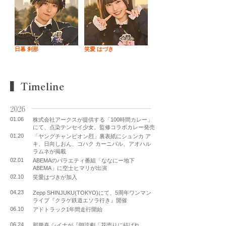
日暮 刹那
笑愛 はづき
▍Timeline
2026
01.06
株式会社アークスが提供する「100時間カレー」
にて、点染テンセイ少女。監修コラボカレー発売
01.20
「ヤングチャンピオン烈」裏表紙にシュンカ ア
キ、日向しおん、コハク カーニバル、アオハル
ラムネが掲載
02.01
ABEMAのバラエティ番組「ななにー地下
ABEMA」に空士ヒマリが出演
02.10
笑愛はづきが加入
04.23
Zepp SHINJUKU(TOKYO)にて、5周年ワンマン
ライブ『クラゲ鉄道エソラ行き』開催
06.10
アドトラック1年間走行開始
06.24
那華喜 シイナが『朗読劇「花売りに結ばれ