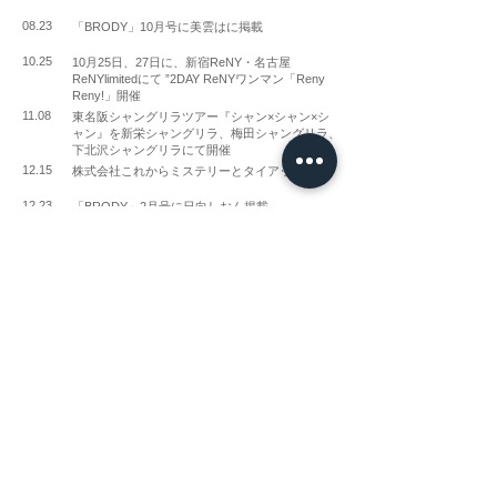
08.23
「BRODY」10月号に美雲はに掲載
10.25
10月25日、27日に、新宿ReNY・名古屋
ReNYlimitedにて ”2DAY ReNYワンマン「Reny
Reny!」開催
11.08
東名阪シャングリラツアー『シャン×シャン×シ
ャン』を新栄シャングリラ、梅田シャングリラ、
下北沢シャングリラにて開催
12.15
株式会社これからミステリーとタイアップ
12.23
「BRODY」2月号に日向しおん掲載
2023
03.13
​超早朝完全無銭ライブにて、株式会社丸善「チー
かま」とタイアップ
03.24
TOKYO DOME CITY HALLにて、NIG FES 2023
に出演
04.20
新宿BLAZEにて、5th ONEMAN LIVE「されど幽-
you-は煌めく」開催
06.28
TOKYO IDOL FESTIVAL2023出演（2年連続）
11.03
「地獄の100本ノック」イベント開始
12.28
「BUBKA」2月号日向しおん掲載