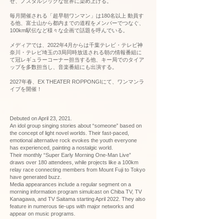
せ、ノスタルジックな世界に染め上げる。
毎月開催される「超早朝ワンマン」は180名以上 動員す
る他、富士山から都内までの道程をメンバーでつなぐ、
100km駅伝など様々な企画で話題を呼んでいる。
メディアでは、2022年4月からは千葉テレビ・テレビ神
奈川・テレビ埼玉の3局同時放送される朝の情報番組に
て冠レギュラーコーナー担当する他、キー局でのタイア
ップを多数担当し、音楽番組にも出演する。
2027年春、EX THEATER ROPPONGIにて、ワンマンラ
イブを開催！
Debuted on April 23, 2021.
An idol group singing stories about “someone” based on
the concept of light novel worlds. Their fast-paced,
emotional alternative rock evokes the youth everyone
has experienced, painting a nostalgic world.
Their monthly “Super Early Morning One-Man Live”
draws over 180 attendees, while projects like a 100km
relay race connecting members from Mount Fuji to Tokyo
have generated buzz.
Media appearances include a regular segment on a
morning information program simulcast on Chiba TV, TV
Kanagawa, and TV Saitama starting April 2022. They also
feature in numerous tie-ups with major networks and
appear on music programs.