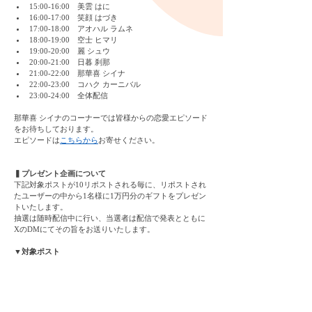
15:00-16:00　美雲 はに
16:00-17:00　笑顔 はづき
17:00-18:00　アオハル ラムネ
18:00-19:00　空士 ヒマリ
19:00-20:00　麗 シュウ
20:00-21:00　日暮 刹那
21:00-22:00　那華喜 シイナ
22:00-23:00　コハク カーニバル
23:00-24:00　全体配信
那華喜 シイナのコーナーでは皆様からの恋愛エピソード
をお待ちしております。
エピソードは
こちらから
お寄せください。
▍プレゼント企画について
下記対象ポストが10リポストされる毎に、リポストされ
たユーザーの中から1名様に1万円分のギフトをプレゼン
トいたします。
抽選は随時配信中に行い、当選者は配信で発表とともに
XのDMにてその旨をお送りいたします。
▼対象ポスト