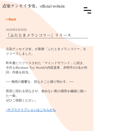
点染テンセイ少女。
official website
< Back
2026年6月30日
「ふたときメランコリー」リリース
点染テンセイ少女。が新曲「ふたときメランコリー」を
リリースしました。
昨年夏にリリースされた「マインドサウンド」に続き、
今作もRhythmic Toy Worldの内田直孝、岸明平の2名が作
詞・作曲を担当。
── 梅雨の憂鬱を、切なさごと踊り明かす。──
雨音に揺れる切なさや、進めない夜の感情を繊細に描い
た一曲。
ぜひご視聴ください。
>サブスクリプションはこちらから