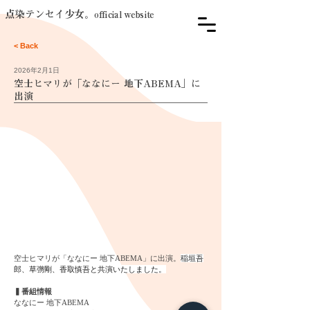
点染テンセイ少女。
official website
< Back
2026年2月1日
空士ヒマリが「ななにー 地下ABEMA」に
出演
空士ヒマリが「ななにー 地下ABEMA」に出演。
稲垣吾
郎、草彅剛、香取慎吾と共演いたしました。
▍番組情報
ななにー 地下ABEMA