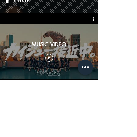
▍Movie
MUSIC VIDEO
スペシャルドラマ「１番星は夏
に煌めく。」