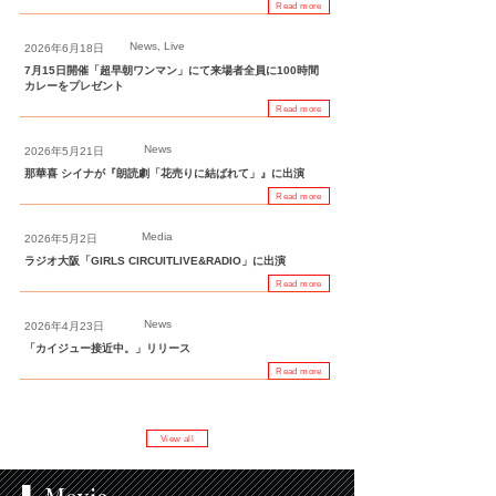
Read more
News, Live
2026年6月18日
7月15日開催「超早朝ワンマン」にて来場者全員に100時間
カレーをプレゼント
Read more
News
2026年5月21日
那華喜 シイナが『朗読劇「花売りに結ばれて」』に出演
Read more
Media
2026年5月2日
ラジオ大阪「GIRLS CIRCUITLIVE&RADIO」に出演
Read more
News
2026年4月23日
「カイジュー接近中。」リリース
Read more
View all